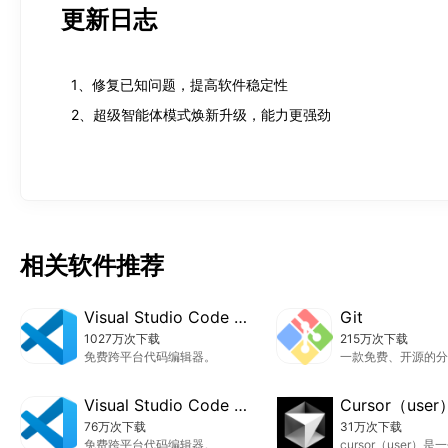
更新日志
1、免配置，一键安装部署，点击即用

2、小白用户轻松上手，无需代码基础

3、本地运行，数据就在您的电脑中，安全可靠

1、修复已知问题，提高软件稳定性

4、任务式执行，不仅能看到过程更能得到结果

2、超级智能体模式焕新升级，能力更强劲
5、兼顾本地和在线模型应用，随心切换

6、持续学习，记忆您的偏好，打造属于自己的AI
相关软件推荐
Visual Studio Code User
Git
1027万次下载
215万次下载
免费跨平台代码编辑器。
Visual Studio Code System
Cursor（user
76万次下载
31万次下载
免费跨平台代码编辑器。