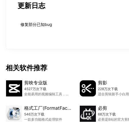
更新日志
1.支持几乎所有类型多媒体格式到常用的几种格式；

2.转换过程中可以修复某些损坏的视频文件；

3.多媒体文件减肥；

修复部分已知bug
4.支持iPhone/iPod/三星/华为/小米/OPPO/vivo等多媒体指
5.支持导出GIF格式【视频转GIF】。
相关软件推荐
剪映专业版
剪影
4527万次下载
228万次下载
全能易用的视频编辑工具，让你的视频创作更简单
格式工厂(FormatFactory)
必剪
546万次下载
68万次下载
一款多功能格式处理软件