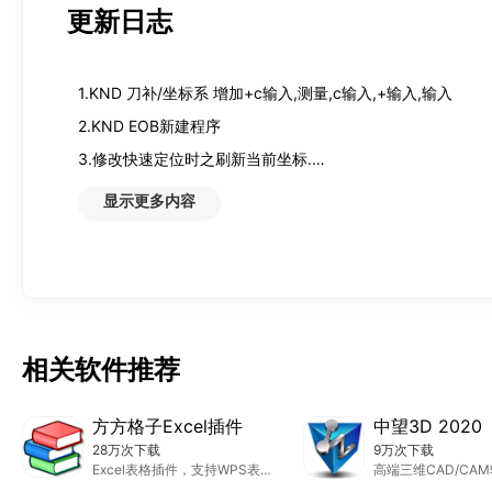
更新日志
1.KND 刀补/坐标系 增加+c输入,测量,c输入,+输入,输入

2.KND EOB新建程序

3.修改快速定位时之刷新当前坐标.

4.修改新代面板坐标数据修改与输入问题

显示更多内容
5.优化半径补偿算法
相关软件推荐
方方格子Excel插件
中望3D 2020
28万次下载
9万次下载
Excel表格插件，支持WPS表格，提供大量常见宏和函数，支持DIY工具箱
高端三维CAD/CA