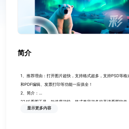
简介
1、推荐理由：打开图片超快，支持格式超多，支持PSD等格式
和PDF编辑、发票打印等功能一应俱全！

2、简介：

2345看图王是一款速度超快、格式兼容超多的高清看图软件，支持
显示更多内容
PSD/RAW/AI/JP2/SVG/AVIF等更多专业格式。
技术，屏幕所见即打印所得，还原真实色彩。超强引擎，百兆大
档处理体验。
