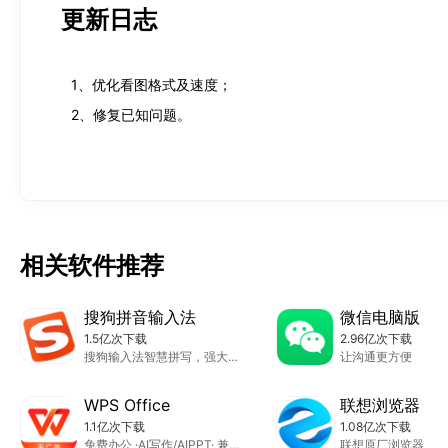
更新日志
特色功能：

【特色打印】：支持单图和多图一键打印，一张多图打印、发
【缩略图预览】：支持PSD、PSB、RAW、WEBP、TIFF、
1、优化看图格式及速度；

【图片批量处理】：一键多图批量改尺寸、批量压缩、批量重
2、修复已知问题。
【图片编辑】：图片添加文本、图片裁剪、添加马赛克、图片旋
【图片美化】：AI消除笔、图片去水印、人像美化等。

【抠图证件照】：人像抠图、物品抠图、智能证件照。

【图片修复】：模糊人脸修复、图片变清晰、无损放大、拉伸
相关软件推荐
【PDF阅读、转换、编辑】：支持PDF阅读、PDF编辑和P
【图片设计】：支持在线设计功能，提供海量图片、PPT模板
搜狗拼音输入法
微信电脑版
【CAD看图】：兼容CAD图纸格式，提供快速看图、高级打
1.5亿次下载
2.96亿次下载
【AIPDF】：支持AI智能总结、AI深度问答、智能提取关
搜狗输入法智慧拼写，强大词库，畅快表达。
让沟通更方便
WPS Office
联想浏览器
1.1亿次下载
1.08亿次下载
免费办公 ·AI写作/AIPPT· 兼容Word/Excel/PPT/PDF
联想原厂浏览器